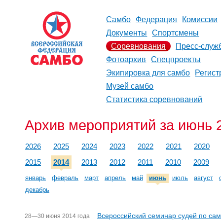
Самбо
Федерация
Комиссии
Документы
Спортсмены
Соревнования
Пресс-служ
Фотоархив
Спецпроекты
Экипировка для самбо
Регист
Музей самбо
Статистика соревнований
Архив мероприятий за июнь 
2026
2025
2024
2023
2022
2021
2020
2015
2014
2013
2012
2011
2010
2009
январь
февраль
март
апрель
май
июнь
июль
август
декабрь
Всероссийский семинар судей по са
28—30 июня 2014 года