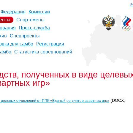
Р
Федерация
Комиссии
енты
Спортсмены
ования
Пресс-служба
хив
Спецпроекты
овка для самбо
Регистрация
самбо
Статистика соревнований
дств, полученных в виде целевы
зартных игр»
(DOCX,
е целевых отчислений от ППК «Единый регулятор азартных игр»