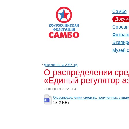
Самбо
Докум
Соревн
Фотоар
Экипир
Музей 
↑
Документы за 2022 год
О распределении сре
«Единый регулятор а
24 февраля 2022 года
О распределении средств, полученных в вид
15.2 KБ)