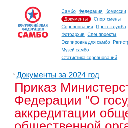
Самбо
Федерация
Комиссии
Документы
Спортсмены
Соревнования
Пресс-служба
Фотоархив
Спецпроекты
Экипировка для самбо
Регист
Музей самбо
Статистика соревнований
↑
Документы за 2024 год
Приказ Министерс
Федерации "О гос
аккредитации общ
общественной орг