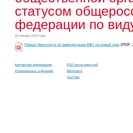
статусом общерос
федерации по виду
26 января 2024 года
(PDF, 
Приказ Минспорта об аккредитации ВФС на новый срок
Контактная информация
RSS лента новостей
Региональные отделения
ВКонтакте
YouTube