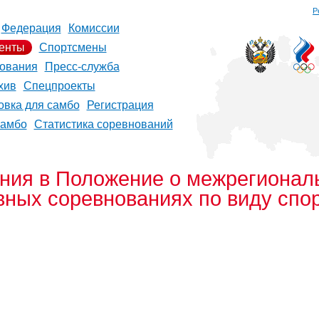
Р
Федерация
Комиссии
енты
Спортсмены
ования
Пресс-служба
хив
Спецпроекты
овка для самбо
Регистрация
самбо
Статистика соревнований
ния в Положение о межрегионал
ных соревнованиях по виду спорт