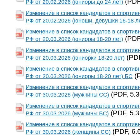
(PDF
РФ от 20.02.2026 (юниоры до 24 лет)
Изменение в список кандидатов в спорти
РФ от 20.02.2026 (юноши, девушки 16-18 л
Изменение в список кандидатов в спорти
(PDF
РФ от 20.03.2026 (юниоры 18-20 лет)
Изменение в список кандидатов в спорти
(PDF
РФ от 20.03.2026 (юниорки 18-20 лет)
Изменение в список кандидатов в спорти
(P
РФ от 20.03.2026 (юниоры 18-20 лет) БС
Изменение в список кандидатов в спорти
(PDF, 5.3
РФ от 30.03.2026 (мужчины СС)
Изменение в список кандидатов в спорти
(PDF, 5.3
РФ от 30.03.2026 (мужчины БС)
Изменение в список кандидатов в спорти
(PDF, 6.
РФ от 30.03.2026 (женщины СС)