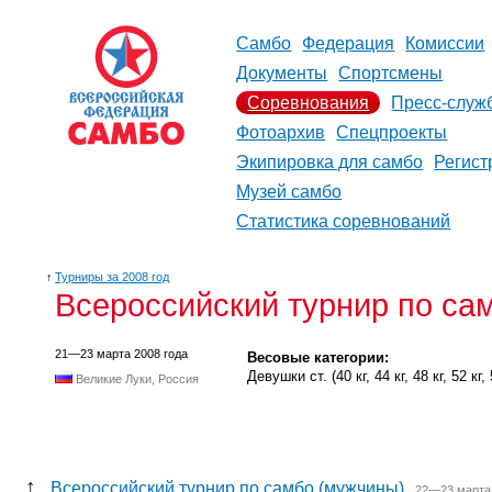
Самбо
Федерация
Комиссии
Документы
Спортсмены
Соревнования
Пресс-служ
Фотоархив
Спецпроекты
Экипировка для самбо
Регист
Музей самбо
Статистика соревнований
↑
Турниры за 2008 год
Всероссийский турнир по са
21—23 марта 2008 года
Весовые категории:
Девушки ст. (40 кг, 44 кг, 48 кг, 52 кг, 5
Великие Луки, Россия
↑
Всероссийский турнир по самбо (мужчины)
22—23 марта 