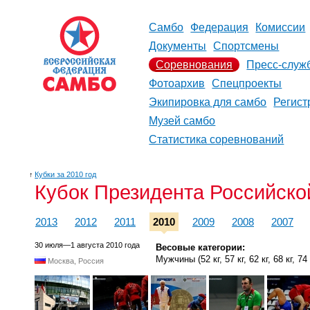
Самбо
Федерация
Комиссии
Документы
Спортсмены
Соревнования
Пресс-служ
Фотоархив
Спецпроекты
Экипировка для самбо
Регист
Музей самбо
Статистика соревнований
↑
Кубки за 2010 год
Кубок Президента Российско
2013
2012
2011
2010
2009
2008
2007
30 июля—1 августа 2010 года
Весовые категории:
Мужчины (52 кг, 57 кг, 62 кг, 68 кг, 74 к
Москва, Россия