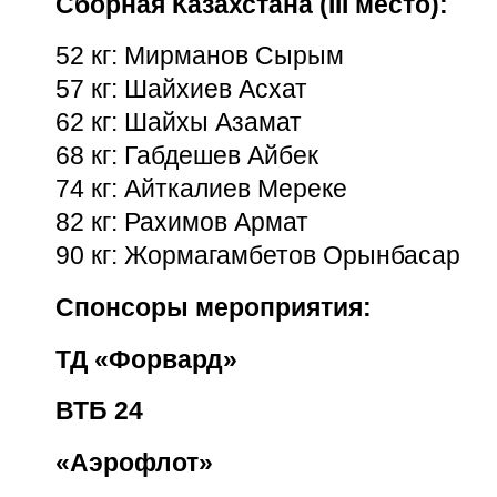
Сборная Казахстана (III место):
52 кг: Мирманов Сырым
57 кг: Шайхиев Асхат
62 кг: Шайхы Азамат
68 кг: Габдешев Айбек
74 кг: Айткалиев Мереке
82 кг: Рахимов Армат
90 кг: Жормагамбетов Орынбасар
Спонсоры мероприятия:
ТД «Форвард»
ВТБ 24
«Аэрофлот»