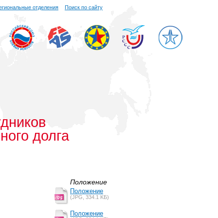
егиональные отделения
Поиск по сайту
удников
ного долга
Положение
Положение
(JPG, 334.1 KБ)
Положение