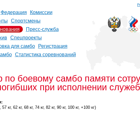
Р
Федерация
Комиссии
нты
Спортсмены
нования
Пресс-служба
хив
Спецпроекты
овка для самбо
Регистрация
самбо
Статистика соревнований
р по боевому самбо памяти сотр
погибших при исполнении служеб
и:
57 кг, 62 кг, 68 кг, 74 кг, 82 кг, 90 кг, 100 кг, +100 кг)