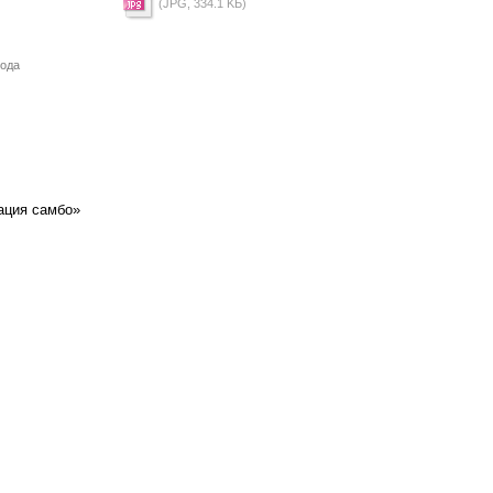
(JPG, 334.1 KБ)
года
ация самбо»