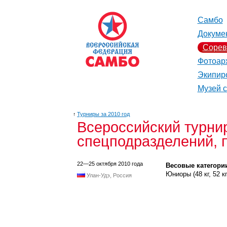
Самбо
Докуме
Сорев
Фотоар
Экипир
Музей 
↑
Турниры за 2010 год
Всероссийский турни
спецподразделений, 
22—25 октября 2010 года
Весовые категори
Юниоры (48 кг, 52 кг, 
Улан-Удэ, Россия