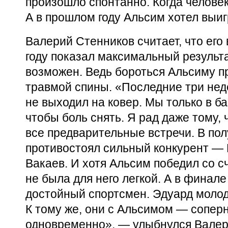
произошло спонтанно. Когда человек
А в прошлом году Альсим хотел выиг
Валерий Стенников считает, что его
году показал максимальный результа
возможен. Ведь бороться Альсиму п
травмой спины. «Последние три нед
не выходил на ковер. Мы только в б
чтобы боль снять. Я рад даже тому, 
все предварительные встречи. В по
противостоял сильный конкурент —
Вакаев. И хотя Альсим победил со с
не была для него легкой. А в финал
достойный спортсмен. Эдуард молоде
К тому же, они с Альсимом — соперн
одновременно», — улыбнулся Валер