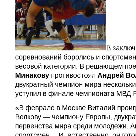
В заключ
соревнований боролись и спортсме
весовой категории. В решающем по
Минакову
противостоял
Андрей Во
двукратный чемпион мира нескольк
уступил в финале чемпионата МВД Р
«В феврале в Москве Виталий прои
Волкову — чемпиону Европы, двукр
первенства мира среди молодежи. А
спортсмен… И, естественно, он гото