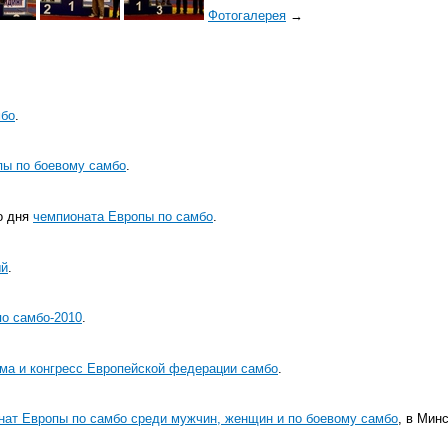
Фотогалерея
→
мбо
.
пы по боевому самбо
.
о дня
чемпионата Европы по самбо
.
ый
.
о самбо-2010
.
ма и конгресс Европейской федерации самбо
.
нат Европы по самбо среди мужчин, женщин и по боевому самбо
, в Минс