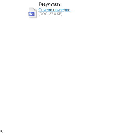
Результаты
Список призеров
(DOC, 37.0 KБ)
к,