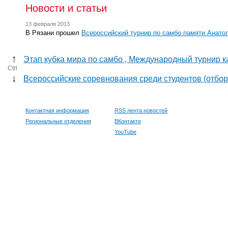
Новости и статьи
13 февраля 2013
В Рязани прошел
Всероссийский турнир по самбо памяти Анат
↑
Этап кубка мира по самбо , Международный турнир к
Ctrl
↓
Всероссийские соревнования среди студентов (отбор
Контактная информация
RSS лента новостей
Региональные отделения
ВКонтакте
YouTube