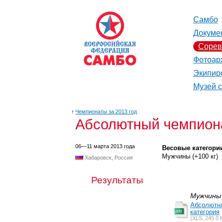
Самбо
Докуме
Сорев
Фотоар
Экипир
Музей 
↑
Чемпионаты за 2013 год
Абсолютный чемпиона
06—11 марта 2013 года
Весовые категори
Мужчины (+100 кг)
Хабаровск, Россия
Результаты
Мужчины
Абсолютна
категория
(XLS, 245.0 