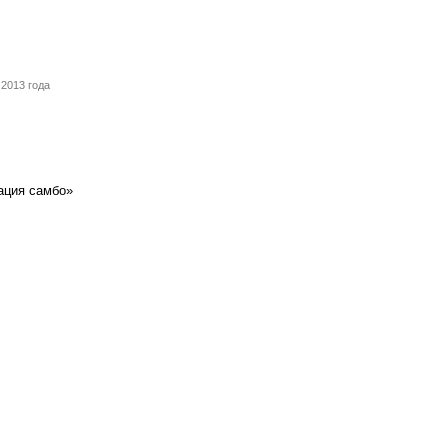
2013 года
ация самбо»