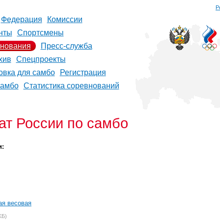
Р
Федерация
Комиссии
нты
Спортсмены
нования
Пресс-служба
хив
Спецпроекты
овка для самбо
Регистрация
самбо
Статистика соревнований
т России по самбо
и:
я весовая
KБ)