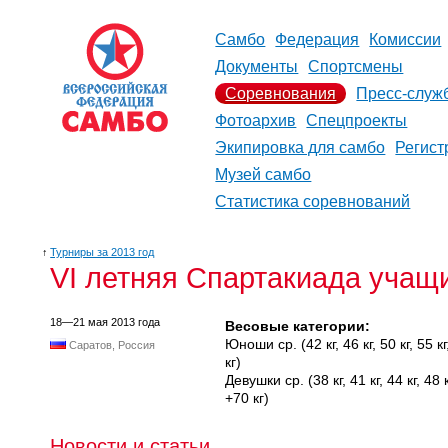
Самбо
Федерация
Комиссии
Документы
Спортсмены
Соревнования
Пресс-служ
Фотоархив
Спецпроекты
Экипировка для самбо
Регист
Музей самбо
Статистика соревнований
↑
Турниры за 2013 год
VI летняя Спартакиада учащи
18—21 мая 2013 года
Весовые категории:
Юноши ср. (42 кг, 46 кг, 50 кг, 55 кг, 
Саратов, Россия
кг)
Девушки ср. (38 кг, 41 кг, 44 кг, 48 кг,
+70 кг)
Новости и статьи