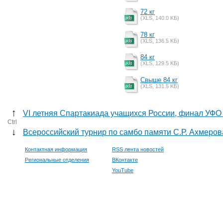
72 кг
(XLS, 140.0 KБ)
78 кг
(XLS, 136.5 KБ)
84 кг
(XLS, 129.5 KБ)
Cвыше 84 кг
(XLS, 131.5 KБ)
↑
VI летняя Спартакиада учащихся России, финал УФО (I
Ctrl
↓
Всероссийский турнир по самбо памяти С.Р. Ахмеро
Контактная информация
RSS лента новостей
Региональные отделения
ВКонтакте
YouTube