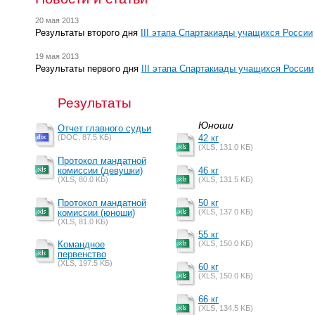
20 мая 2013
Результаты второго дня
III этапа Спартакиады учащихся России
19 мая 2013
Результаты первого дня
III этапа Спартакиады учащихся России
Результаты
Юноши
Отчет главного судьи
(DOC, 87.5 KБ)
42 кг
(XLS, 131.0 KБ)
Протокол мандатной
комиссии (девушки)
46 кг
(XLS, 80.0 KБ)
(XLS, 131.5 KБ)
Протокол мандатной
50 кг
комиссии (юноши)
(XLS, 137.0 KБ)
(XLS, 81.0 KБ)
55 кг
Командное
(XLS, 150.0 KБ)
первенство
(XLS, 197.5 KБ)
60 кг
(XLS, 150.0 KБ)
66 кг
(XLS, 134.5 KБ)