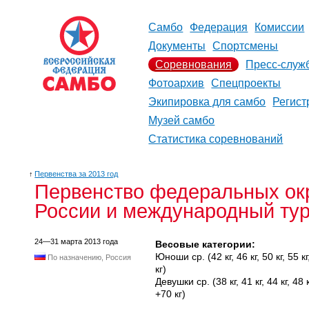
Самбо
Федерация
Комиссии
Документы
Спортсмены
Соревнования
Пресс-служ
Фотоархив
Спецпроекты
Экипировка для самбо
Регист
Музей самбо
Статистика соревнований
↑
Первенства за 2013 год
Первенство федеральных окр
России и международный тур
24—31 марта 2013 года
Весовые категории:
Юноши ср. (42 кг, 46 кг, 50 кг, 55 кг, 
По назначению, Россия
кг)
Девушки ср. (38 кг, 41 кг, 44 кг, 48 кг,
+70 кг)