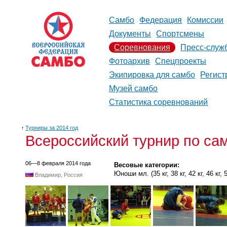
Самбо
Федерация
Комиссии
Документы
Спортсмены
Соревнования
Пресс-служ
Фотоархив
Спецпроекты
Экипировка для самбо
Регист
Музей самбо
Статистика соревнований
↑
Турниры за 2014 год
Всероссийский турнир по са
06—8 февраля 2014 года
Весовые категории:
Юноши мл. (35 кг, 38 кг, 42 кг, 46 кг, 50
Владимир, Россия