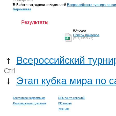
15 января 2014
В Бийске наградили победителей
Всероссийского турнира по са
Чернышева
Результаты
Юноши
Список призеров
(XLS, 255.5 KБ)
↑
Всероссийский турни
Ctrl
↓
Этап кубка мира по 
Контактная информация
RSS лента новостей
Региональные отделения
ВКонтакте
YouTube