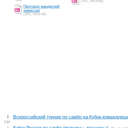
(JPG, 248.8 KБ)
Протокол мандатной
комиссии
(JPG, 240.6 KБ)
↑
Всероссийский турнир по самбо на Кубок командующ
Ctrl
↓
Кубок России по самбо (мужчины, женщины)