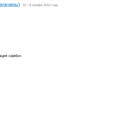
(мужчины)
07—9 ноября 2014 года
ация самбо»