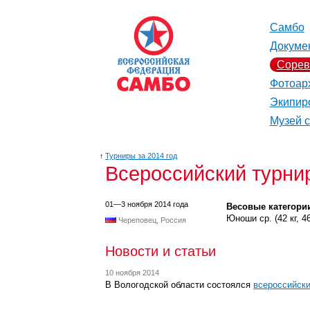
Самбо
Докуме
Сорев
Фотоар
Экипир
Музей 
↑
Турниры за 2014 год
Всероссийский турни
01—3 ноября 2014 года
Весовые категори
Юноши ср. (42 кг, 46 к
Череповец, Россия
Новости и статьи
10 ноября 2014
В Вологодской области состоялся
всероссийск