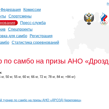
Р
Федерация
Комиссии
нты
Спортсмены
нования
Пресс-служба
хив
Спецпроекты
овка для самбо
Регистрация
самбо
Статистика соревнований
р по самбо на призы АНО «Дроз
и:
г, 50 кг, 55 кг, 60 кг, 66 кг, 72 кг, 78 кг, 84 кг, +84 кг)
ий турнир по самбо на призы АНО «ДРОЗД-Череповец»