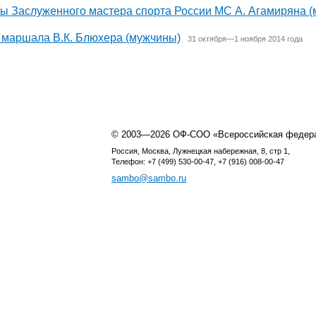
зы Заслуженного мастера спорта России МС А. Агамиряна 
 маршала В.К. Блюхера (мужчины)
31 октября—1 ноября 2014 года
© 2003—2026 ОФ-СОО «Всероссийская федер
Россия, Москва, Лужнецкая набережная, 8, стр 1,
Телефон: +7 (499) 530-00-47, +7 (916) 008-00-47
sambo@sambo.ru