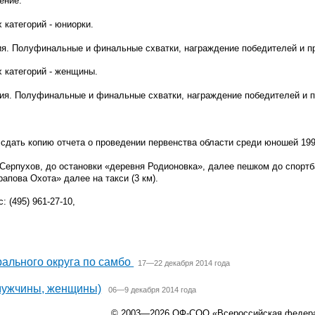
ение.
 категорий - юниорки.
ия. Полуфинальные и финальные схватки, награждение победителей и п
х категорий - женщины.
ия. Полуфинальные и финальные схватки, награждение победителей и п
сдать копию отчета о проведении первенства области среди юношей 1997
-Серпухов, до остановки «деревня Родионовка», далее пешком до спорт
апова Охота» далее на такси (3 км).
 (495) 961-27-10,
ального округа по самбо
17—22 декабря 2014 года
(мужчины, женщины)
06—9 декабря 2014 года
© 2003—2026 ОФ-СОО «Всероссийская федер