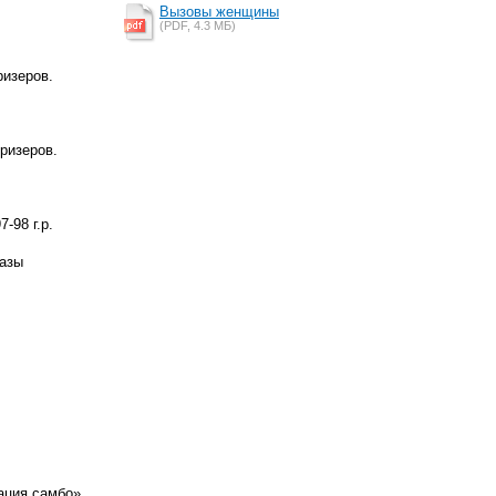
Вызовы женщины
(PDF, 4.3 MБ)
ризеров.
ризеров.
-98 г.р.
базы
ация самбо»