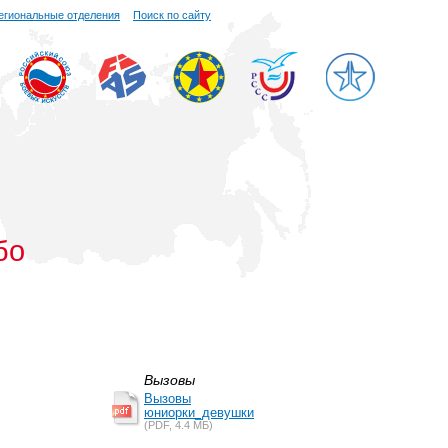
егиональные отделения
Поиск по сайту
бо
Вызовы
Вызовы
юниорки_девушки
(PDF, 4.4 MБ)