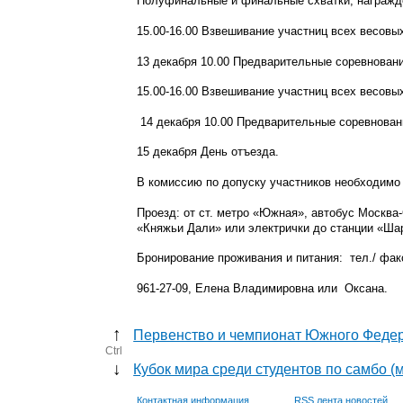
Полуфинальные и финальные схватки, награжд
15.00-16.00 Взвешивание участниц всех весовых
13 декабря 10.00 Предварительные соревнован
15.00-16.00 Взвешивание участниц всех весовы
14 декабря
10.00 Предварительные соревнован
15 декабря День отъезда.
В комиссию по допуску участников необходимо 
Проезд: от ст. метро «Южная», автобус Москва
«Княжьи Дали» или электрички до станции «Шар
Бронирование проживания и питания: тел./ факс:
961-27-09, Елена Владимировна или Оксана.
↑
Первенство и чемпионат Южного Федер
Ctrl
↓
Кубок мира среди студентов по самбо 
Контактная информация
RSS лента новостей