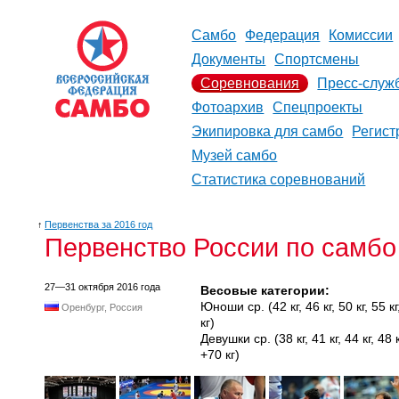
Самбо
Федерация
Комиссии
Документы
Спортсмены
Соревнования
Пресс-служ
Фотоархив
Спецпроекты
Экипировка для самбо
Регист
Музей самбо
Статистика соревнований
↑
Первенства за 2016 год
Первенство России по самбо
27—31 октября 2016 года
Весовые категории:
Юноши ср. (42 кг, 46 кг, 50 кг, 55 кг, 
Оренбург, Россия
кг)
Девушки ср. (38 кг, 41 кг, 44 кг, 48 кг,
+70 кг)