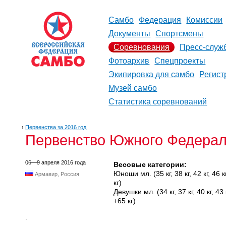
Самбо
Федерация
Комиссии
Документы
Спортсмены
Соревнования
Пресс-служ
Фотоархив
Спецпроекты
Экипировка для самбо
Регист
Музей самбо
Статистика соревнований
↑
Первенства за 2016 год
Первенство Южного Федераль
06—9 апреля 2016 года
Весовые категории:
Юноши мл. (35 кг, 38 кг, 42 кг, 46 кг,
Армавир, Россия
кг)
Девушки мл. (34 кг, 37 кг, 40 кг, 43 кг
+65 кг)
.