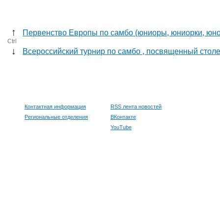
↑
Первенство Европы по самбо (юниоры, юниорки, юн
Ctrl
↓
Всероссийский турнир по самбо , посвященный столе
Контактная информация
RSS лента новостей
Региональные отделения
ВКонтакте
YouTube