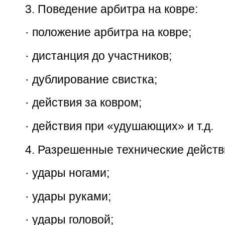
3.
Поведение арбитра на ковре:
·
положение арбитра на ковре;
·
дистанция до участников;
·
дублирование свистка;
·
действия за ковром;
·
действия при «удушающих» и т.д.
4.
Разрешенные технические действ
·
удары ногами;
·
удары руками;
·
удары головой;