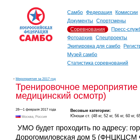
Самбо
Федерация
Комиссии
Документы
Спортсмены
Соревнования
Пресс-служ
Фотоархив
Спецпроекты
Экипировка для самбо
Регист
Музей самбо
Статистика соревнований
↑
Мероприятия за 2017 год
Тренировочное мероприятие
медицинский осмотр)
28—1 февраля 2017 года
Весовые категории:
Юноши ст. (48 кг, 52 кг, 56 кг, 60 кг, 65 
Москва, Россия
УМО будет проходить по адресу: гор
Дорогомиловская дом 5 (ФНЦКЦСМ 