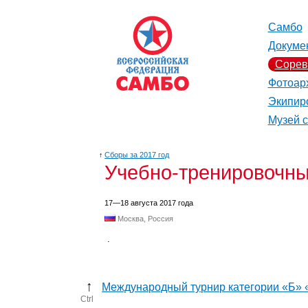
Самбо
Докуме
Сорев
Фотоар
Экипир
Музей 
↑
Сборы за 2017 год
Учебно-тренировочны
17—18 августа 2017 года
Москва, Россия
.
↑
Международный турнир категории «Б»
Ctrl