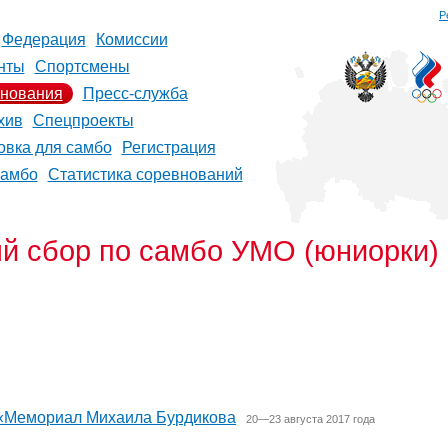
Р
Федерация
Комиссии
нты
Спортсмены
нования
Пресс-служба
хив
Спецпроекты
овка для самбо
Регистрация
самбо
Статистика соревнований
й сбор по самбо УМО (юниорки)
 «Мемориал Михаила Бурдикова
20—23 августа 2017 года