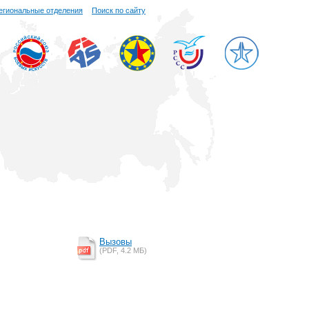
егиональные отделения
Поиск по сайту
Вызовы
(PDF, 4.2 MБ)