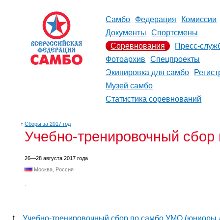
Самбо
Федерация
Комиссии
Документы
Спортсмены
Соревнования
Пресс-служ
Фотоархив
Спецпроекты
Экипировка для самбо
Регист
Музей самбо
Статистика соревнований
↑
Сборы за 2017 год
Учебно-тренировочный сбор
26—28 августа 2017 года
Москва, Россия
.
↑
Учебно-тренировочный сбор по самбо УМО (юниоры д