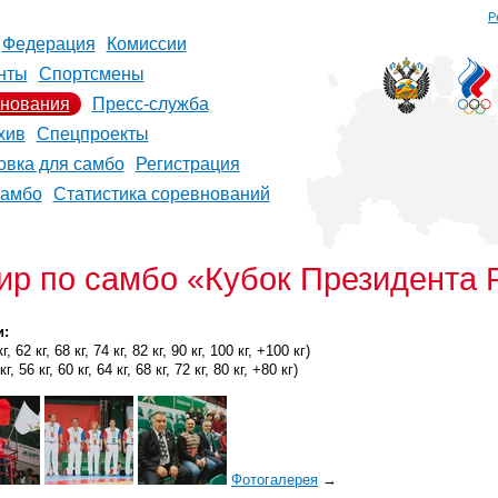
Р
Федерация
Комиссии
нты
Спортсмены
нования
Пресс-служба
хив
Спецпроекты
овка для самбо
Регистрация
самбо
Статистика соревнований
р по самбо «Кубок Президента 
и:
 62 кг, 68 кг, 74 кг, 82 кг, 90 кг, 100 кг, +100 кг)
 56 кг, 60 кг, 64 кг, 68 кг, 72 кг, 80 кг, +80 кг)
Фотогалерея
→