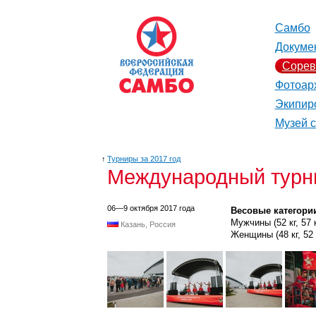
Самбо
Докуме
Сорев
Фотоар
Экипир
Музей 
↑
Турниры за 2017 год
Международный турни
06—9 октября 2017 года
Весовые категори
Мужчины (52 кг, 57 кг,
Казань, Россия
Женщины (48 кг, 52 кг,