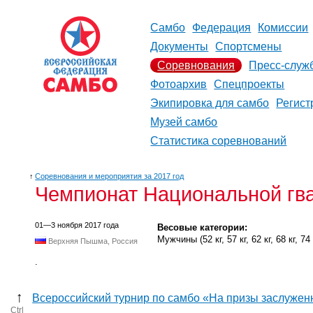
Самбо
Федерация
Комиссии
Документы
Спортсмены
Соревнования
Пресс-служ
Фотоархив
Спецпроекты
Экипировка для самбо
Регист
Музей самбо
Статистика соревнований
↑
Соревнования и мероприятия за 2017 год
Чемпионат Национальной гв
01—3 ноября 2017 года
Весовые категории:
Мужчины (52 кг, 57 кг, 62 кг, 68 кг, 74 к
Верхняя Пышма, Россия
.
↑
Всероссийский турнир по самбо «На призы заслужен
Ctrl