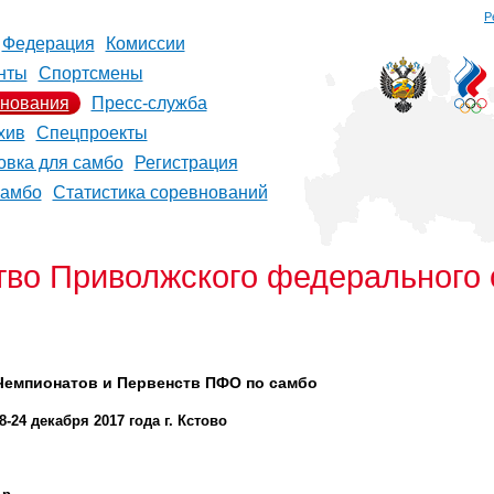
Р
Федерация
Комиссии
нты
Спортсмены
нования
Пресс-служба
хив
Спецпроекты
овка для самбо
Регистрация
самбо
Статистика соревнований
тво Приволжского федерального 
Чемпионатов и Первенств ПФО по самбо
8-24 декабря 2017 года г. Кстово