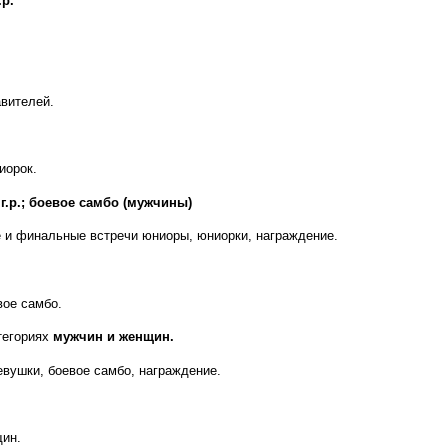
.р.
авителей.
иорок.
 г.р.; боевое самбо (мужчины)
е и финальные встречи юниоры, юниорки, награждение.
вое самбо.
атегориях
мужчин и женщин.
вушки, боевое самбо, награждение.
щин.