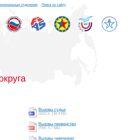
егиональные отделения
Поиск по сайту
округа
Вызовы судьи
(DOCX, 199.4 KБ)
Вызовы первенство
(PDF, 5.7 MБ)
Вызовы чемпионат