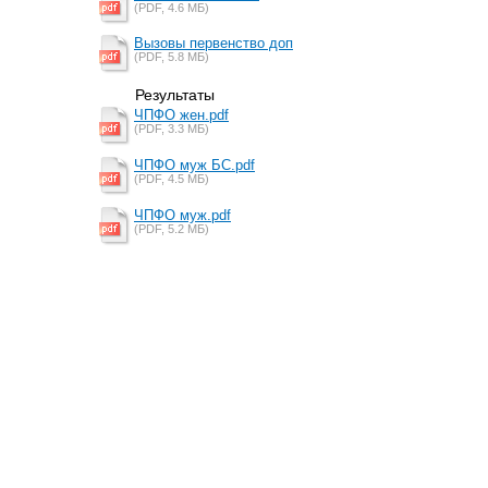
(PDF, 4.6 MБ)
Вызовы первенство доп
(PDF, 5.8 MБ)
Результаты
ЧПФО жен.pdf
(PDF, 3.3 MБ)
ЧПФО муж БС.pdf
(PDF, 4.5 MБ)
ЧПФО муж.pdf
(PDF, 5.2 MБ)