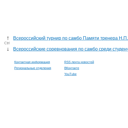
↑
Всероссийский турнир по самбо Памяти тренера Н.П
Ctrl
↓
Всероссийские соревнования по самбо среди студен
Контактная информация
RSS лента новостей
Региональные отделения
ВКонтакте
YouTube