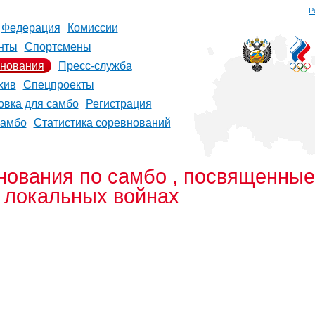
Р
Федерация
Комиссии
нты
Спортсмены
нования
Пресс-служба
хив
Спецпроекты
овка для самбо
Регистрация
самбо
Статистика соревнований
нования по самбо , посвященные
в локальных войнах