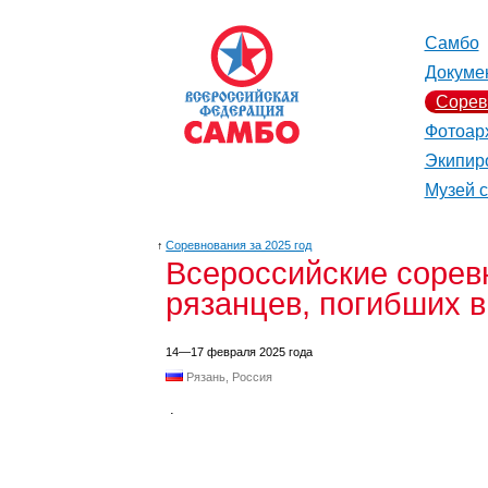
Самбо
Докуме
Сорев
Фотоар
Экипир
Музей 
↑
Соревнования за 2025 год
Всероссийские сорев
рязанцев, погибших 
14—17 февраля 2025 года
Рязань, Россия
.