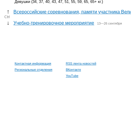
Девушки (34, 37, 40, 43, 47, 51, 55, 59, 65, 65+ кг.)
↑
Всероссийские соревнования, памяти участника Вел
Ctrl
↓
Учебно-тренировочное мероприятие
13—26 сентября
Контактная информация
RSS лента новостей
Региональные отделения
ВКонтакте
YouTube