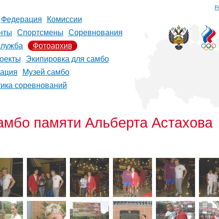
Р
Федерация
Комиссии
нты
Спортсмены
Соревнования
служба
Фотоархив
оекты
Экипировка для самбо
рация
Музей самбо
тика соревнований
самбо памяти Альберта Астахова