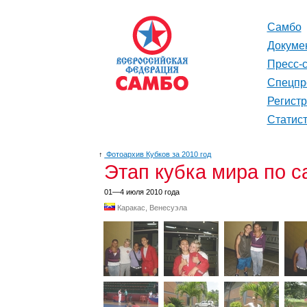
Самбо
Докуме
Пресс-
Спецпр
Регист
Статис
↑
Фотоархив Кубков за 2010 год
Этап кубка мира по 
01—4 июля 2010 года
Каракас, Венесуэла