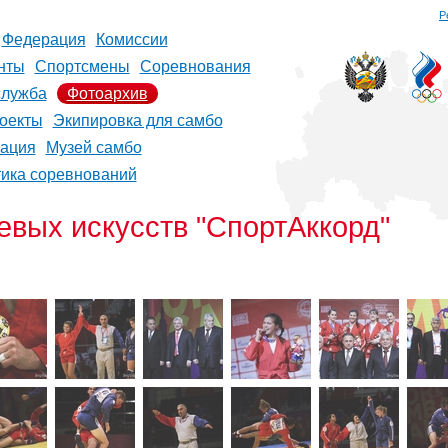
Р
Федерация
Комиссии
нты
Спортсмены
Соревнования
служба
Фотоархив
оекты
Экипировка для самбо
рация
Музей самбо
тика соревнований
евых искусств "СпортАккорд"