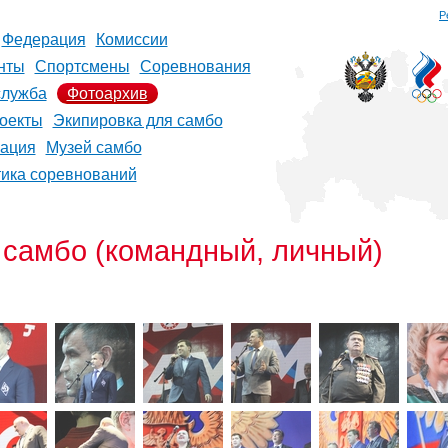
Р
Федерация
Комиссии
нты
Спортсмены
Соревнования
служба
Фотоархив
оекты
Экипировка для самбо
рация
Музей самбо
тика соревнований
 самбо (командный, личный)