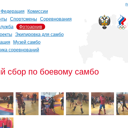
Р
Федерация
Комиссии
нты
Спортсмены
Соревнования
служба
Фотоархив
оекты
Экипировка для самбо
рация
Музей самбо
тика соревнований
й сбор по боевому самбо