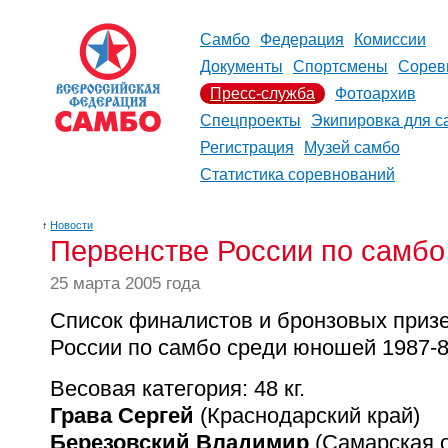
Самбо
Федерация
Комиссии
Документы
Спортсмены
Сорев
Пресс-служба
Фотоархив
Спецпроекты
Экипировка для с
Регистрация
Музей самбо
Статистика соревнований
↑
Новости
Первенстве России по самбо 
25 марта 2005 года
Список финалистов и бронзовых приз
России по самбо среди юношей 1987-88
Весовая категория: 48 кг.
Грава Сергей
(Краснодарский край)
Березовский Владимир
(Самарская о