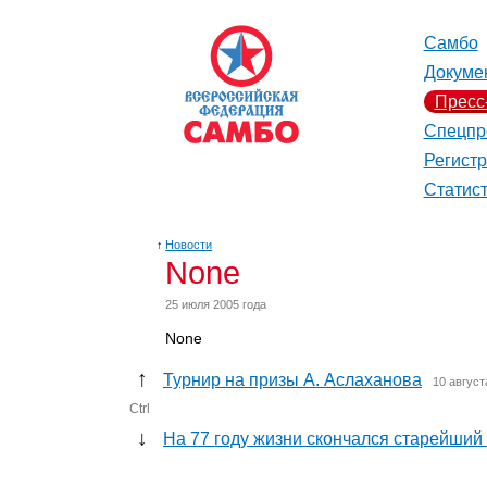
Самбо
Докуме
Пресс
Спецпр
Регист
Статис
↑
Новости
None
25 июля 2005 года
None
↑
Турнир на призы А. Аслаханова
10 август
Ctrl
↓
На 77 году жизни скончался старейши