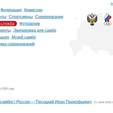
Р
Федерация
Комиссии
нты
Спортсмены
Соревнования
-служба
Фотоархив
оекты
Экипировка для самбо
рация
Музей самбо
тика соревнований
а 2005 года
й самбист России — Песоцкий Иван Прокофьевич
21 июля 2005 