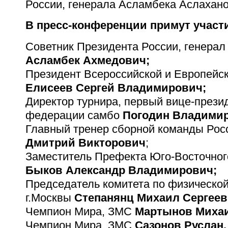
России, генерала Асламбека Аслахано
В пресс-конференции примут участ
Советник Президента России, генера
Асламбек Ахмедович;
Президент Всероссийской и Европейс
Елисеев Сергей Владимирович;
Директор турнира, первый вице-прези
федерации самбо
Погодин Владимир
Главный тренер сборной команды Ро
Дмитрий
Викторович
;
Заместитель Префекта Юго-Восточного
Быков Александр Владимирович;
Председатель комитета по физической
г.Москвы
Степанянц Михаил Сергеев
Чемпион Мира, ЗМС
Мартынов Миха
Чемпион Мира, ЗМС
Сазонов Руслан.