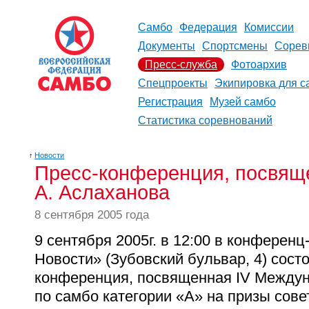
Самбо
Федерация
Комиссии
Документы
Спортсмены
Сорев
Пресс-служба
Фотоархив
Спецпроекты
Экипировка для с
Регистрация
Музей самбо
Статистика соревнований
↑
Новости
Пресс-конференция, посвяще
А. Аслаханова
8 сентября 2005 года
9 сентября 2005г. в 12:00 в конферен
Новости» (Зубовский бульвар, 4) состо
конференция, посвященная IV Междун
по самбо категории «А» на призы сов