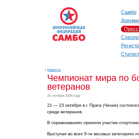
Самбо
Докуме
Пресс
Спецпр
Регист
Статис
↑
Новости
Чемпионат мира по б
ветеранов
25 октября 2005 года
21 — 23 октября в г. Прага (Чехия) состоя
среди ветеранов.
В соревнованиях приняли участие спортсме
Выступая во всех 9-ти весовых категориях 