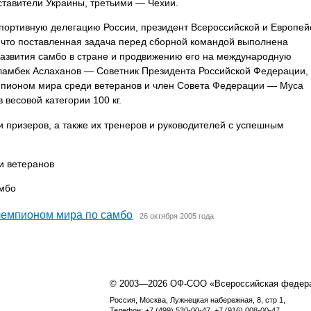
тавители Украины, третьими — Чехии.
портивную делегацию России, президент Всероссийской и Европей
 что поставленная задача перед сборной командой выполнена
азвития самбо в стране и продвижению его на международную
ламбек Аслаханов — Советник Президента Российской Федерации,
мпионом мира среди ветеранов и член Совета Федерации — Муса
весовой категории 100 кг.
 призеров, а также их тренеров и руководителей с успешным
и ветеранов
амбо
чемпионом мира по самбо
26 октября 2005 года
© 2003—2026 ОФ-СОО «Всероссийская федер
Россия, Москва, Лужнецкая набережная, 8, стр 1,
Телефон: +7 (499) 530-00-47, +7 (916) 008-00-47