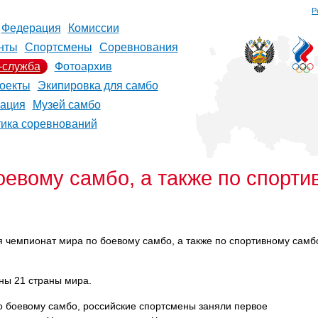
Р
Федерация
Комиссии
нты
Спортсмены
Соревнования
-служба
Фотоархив
оекты
Экипировка для самбо
рация
Музей самбо
тика соревнований
оевому самбо, а также по спорти
лся чемпионат мира по боевому самбо, а также по спортивному самб
ны 21 страны мира.
по боевому самбо, российские спортсмены заняли первое