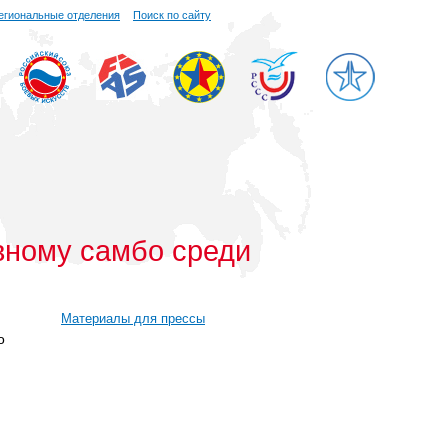
егиональные отделения
Поиск по сайту
вному самбо среди
Материалы для прессы
о