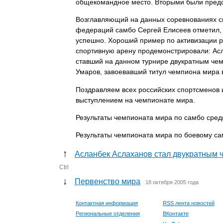
общекомандное место. Вторыми были предс
Возглавляющий на данных соревнованиях с
федераций самбо Сергей Елисеев отметил,
успешно. Хороший пример по активизации р
спортивную арену продемонстрировали: Ас
ставший на данном турнире двукратным че
Умаров, завоевавший титул чемпиона мира в 
Поздравляем всех российских спортсменов и
выступлением на чемпионате мира.
Результаты чемпионата мира по самбо сред
Результаты чемпионата мира по боевому с
↑
Асланбек Аслаханов стал двукратным 
Ctrl
↓
Первенство мира
18 октября 2005 года
Контактная информация
RSS лента новостей
Региональные отделения
ВКонтакте