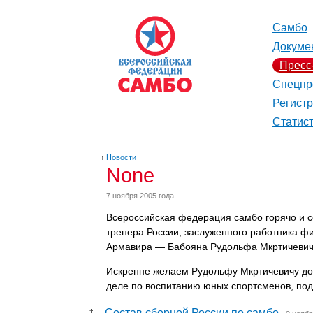
Самбо
Докуме
Пресс
Спецпр
Регист
Статис
↑
Новости
None
7 ноября 2005 года
Всероссийская федерация самбо горячо и 
тренера России, заслуженного работника ф
Армавира — Бабояна Рудольфа Мкртичевича
Искренне желаем Рудольфу Мкртичевичу добр
деле по воспитанию юных спортсменов, под
↑
Состав сборной России по самбо