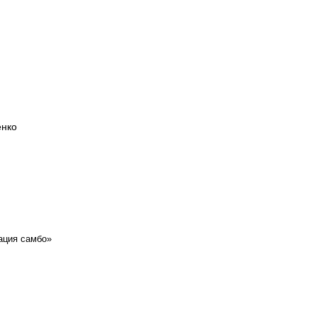
енко
ация самбо»