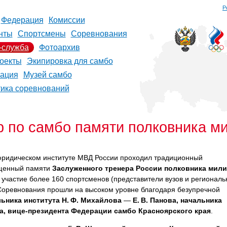
Р
Федерация
Комиссии
нты
Спортсмены
Соревнования
-служба
Фотоархив
оекты
Экипировка для самбо
рация
Музей самбо
тика соревнований
р по самбо памяти полковника м
юридическом институте МВД России проходил традиционный
ященный памяти
Заслуженного тренера России полковника мил
 участие более 160 спортсменов (представители вузов и регионал
 Соревнования прошли на высоком уровне благодаря безупречной
ьника института Н. Ф. Михайлова
—
Е. В. Панова, начальника
а, вице-президента Федерации самбо Красноярского края
.