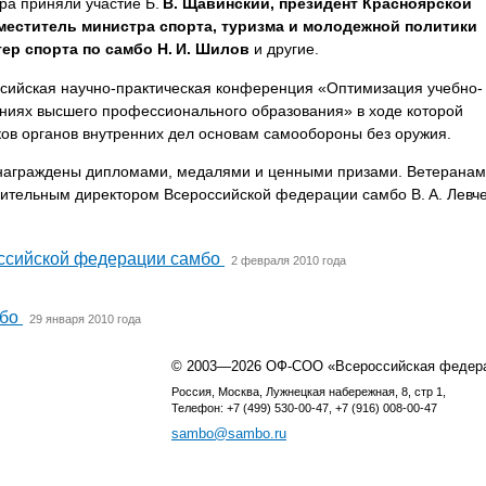
ра приняли участие Б.
В. Щавинский
, президент Красноярской
аместитель министра спорта, туризма и молодежной политики
тер спорта по самбо Н. И. Шилов
и другие.
ссийская научно-практическая конференция «Оптимизация учебно-
ениях высшего профессионального образования» в ходе которой
ков органов внутренних дел основам самообороны без оружия.
 награждены дипломами, медалями и ценными призами. Ветеранам
ительным директором Всероссийской федерации самбо В. А. Левч
.
ссийской федерации самбо
2 февраля 2010 года
мбо
29 января 2010 года
© 2003—2026 ОФ-СОО «Всероссийская федер
Россия, Москва, Лужнецкая набережная, 8, стр 1,
Телефон: +7 (499) 530-00-47, +7 (916) 008-00-47
sambo@sambo.ru