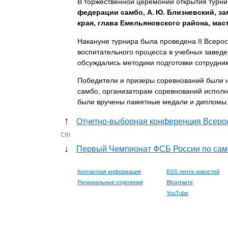
В торжественной церемонии открытия турни
федерации самбо, А. Ю. Близневский, з
края, глава Емельяновского района, мас
Накануне турнира была проведена II Всеро
воспитательного процесса в учебных завед
обсуждались методики подготовки сотрудни
Победители и призеры соревнований были
самбо, организаторам соревнований исполн
были вручены памятные медали и дипломы
↑
Отчетно-выборная конференция Всеро
Ctrl
↓
Первый Чемпионат ФСБ России по са
Контактная информация
RSS лента новостей
Региональные отделения
ВКонтакте
YouTube