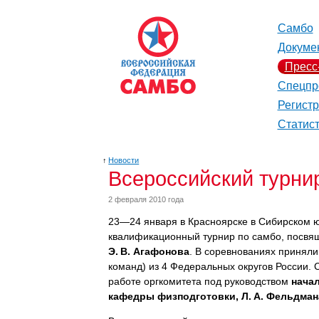
Самбо
Докуме
Пресс
Спецпр
Регист
Статис
↑
Новости
Всероссийский турни
2 февраля 2010 года
23—24 января в Красноярске в Сибирском 
квалификационный турнир по самбо, посв
Э. В. Агафонова
. В соревнованиях приняли
команд) из 4 Федеральных округов России.
работе оргкомитета под руководством
начал
кафедры физподготовки, Л. А. Фельдман