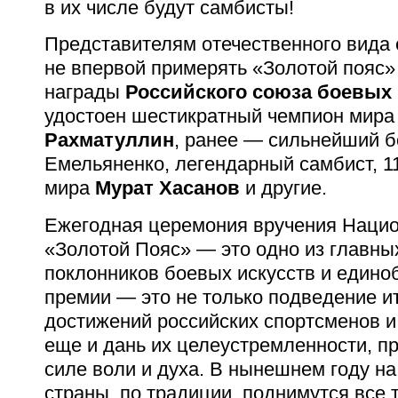
в их числе будут самбисты!
Представителям отечественного вида
не впервой примерять «Золотой пояс»
награды
Российского союза боевых 
удостоен шестикратный чемпион мира
Рахматуллин
, ранее — сильнейший 
Емельяненко, легендарный самбист, 1
мира
Мурат Хасанов
и другие.
Ежегодная церемония вручения Наци
«Золотой Пояс» — это одно из главны
поклонников боевых искусств и едино
премии — это не только подведение ит
достижений российских спортсменов и
еще и дань их целеустремленности, п
силе воли и духа. В нынешнем году на
страны, по традиции, поднимутся все т