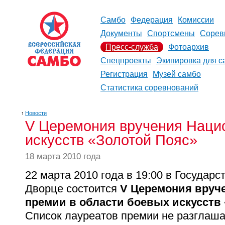
Самбо
Федерация
Комиссии
Документы
Спортсмены
Сорев
Пресс-служба
Фотоархив
Спецпроекты
Экипировка для с
Регистрация
Музей самбо
Статистика соревнований
↑
Новости
V Церемония вручения Наци
искусств «Золотой Пояс»
18 марта 2010 года
22 марта 2010 года в 19:00 в Государ
Дворце состоится
V Церемония вруч
премии в области боевых искусств 
Список лауреатов премии не разглашае