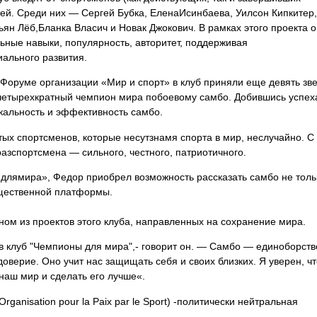
ей. Среди них — Сергей Бубка, ЕленаИсинбаева, Уилсон Кипкитер,
ян Лёб,Бланка Власич и Новак Джокович. В рамках этого проекта 
ьные навыки, популярность, авторитет, поддерживая
иального развития.
оруме организации «Мир и спорт» в клуб
приняли еще девять зв
четыре
хкратный
чемпион
мира побоевому
самбо. Добившись успех
кальность и эффективность самбо.
х спортсменов, которые несутзнамя спорта в мир, неслучайно. С 
зспортсмена — сильного, честного, патриотичного.
длямира», Федор приобрел возможность рассказать самбо не толь
бщественной платформы.
ном из проектов этого клуба, направленных на сохранение мира.
 в клуб "Чемпионы для мира",- говорит он. — Самбо — единоборств
оверие. Оно учит нас защищать себя и своих близких. Я уверен, чт
аш мир и сделать его лучше«.
Organisation pour
la Paix
par le Sport) -политически нейтральная