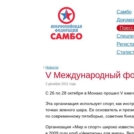
Самбо
Докуме
Пресс
Спецпр
Регист
Статис
↑
Новости
V Международный фор
2 декабря 2011 года
С 26 по 28 октября в Монако прошел
V
ежег
Эта организация
использует спорт, как инс
точках земного шара. Ее основатель и пр
по современному пятиборью, советник Князя
Организация «Мир и спорт» широко известн
в 2009 году
клуб «Чемпионы для мира».
Вкл