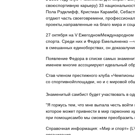
своюспортивную карьеру) 33 национальност
Пола Рэдклифф, Кристиан Карамбё, Себасть
отдают часть своеговремени, профессионал
проекты,направленные на благо мира и соц
27 октября на
V
ЕжегодномМеждународном Ф
спорта. Среди них и Федор Емельяненко —
в смешанных единоборствах, он доказалуни
Появление Федора в списке самых знамениты
именем многие ассоциируют идеальный обра
Став членом престижного клуба «Чемпионы 
со спортивнойплощадки, но и с мировой о
Знаменитый самбист будет участвовать в од
"Я горжусь тем, что мне выпала честь войти
которое может привнести в мир гармонию ид
при помощисамбо мы сможем преобразить н
Справочная информация: «Мир и спорт» (L’
организация.