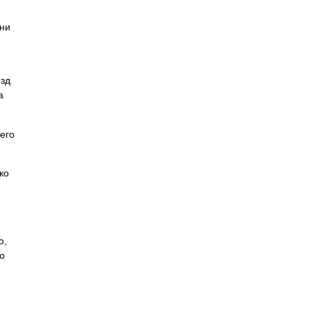
они
езд
а
его
ко
о,
о