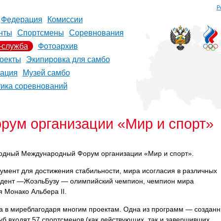
Р
Федерация
Комиссии
нты
Спортсмены
Соревнования
-служба
Фотоархив
оекты
Экипировка для самбо
рация
Музей самбо
тика соревнований
ум организации «Мир и спорт»
одный Международный Форум организации «Мир и спорт».
трумент для достижения стабильности, мира исогласия в различных
езидент —ЖоэльБузу — олимпийский чемпион, чемпион мира
 Монако Альбера II.
а в миреблагодаря многим проектам. Одна из программ — создан
уб входят 57 спортсменов (как действующих, так и завершивших