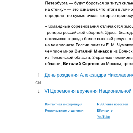
Петербурга — будут бороться за титул сил
на стенку» — это означает, что итоги в лич
определят по сумме очков, которые принесу
«Командные соревнования отличаются эмоц
тренеры российской сборной. Здесь, благод
показываю гораздо более высокий результат
на чемпионате России памяти Е. М. Чумако
чемпион мира
Виталий Минаков
из Брянск
из Пензенской области,
2-кратные
чемпионы
области,
Виталий Сергеев
из Москвы, тре
↑
День рождения Александра Николаеви
Ctrl
↓
VI Церемония вручения Национальной 
Контактная информация
RSS лента новостей
Региональные отделения
ВКонтакте
YouTube