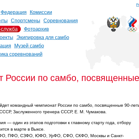
Р
Федерация
Комиссии
нты
Спортсмены
Соревнования
-служба
Фотоархив
оекты
Экипировка для самбо
рация
Музей самбо
тика соревнований
т России по самбо, посвященны
йдет командный чемпионат России по самбо, посвященные
90-лет
СССР, Заслуженного тренера СССР, Е. М. Чумакова.
я — один из этапов подготовки к главному старту года, отбору
ится в марте в Выксе.
ФО, ПФО, СЗФО, ЮФО, УрФО, СФО, СКФО, Москвы и Санкт-