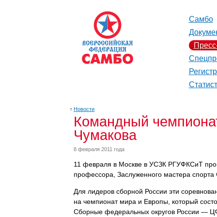
Самбо
Докуме
Пресс
Спецпр
Регист
Статис
↑
Новости
Командный чемпиона
Чумакова
8 февраля 2011 года
11 февраля в Москве в УСЗК РГУФКСиТ про
профессора, Заслуженного мастера спорта 
Для лидеров сборной России эти соревновани
на чемпионат мира и Европы, который состо
Сборные федеральных округов России — Ц