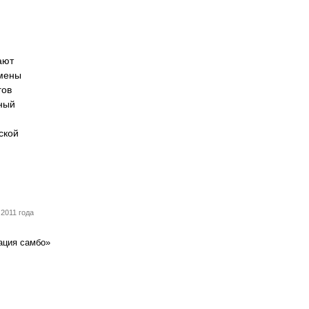
ают
смены
гов
ный
ской
2011 года
ация самбо»