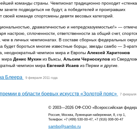
ьнейшей команды страны. Чемпионат традиционно проходит «стенка
ном зачете подводиться не будут, а победителей и проигравших
т своей команде спортсмены девяти весовых категорий.
иональностью, драматичностью и непредсказуемостью!» — отмеч
аря настрою, сплоченности, ответственности за общий счет, спорт
, чем в личных чемпионатах. В составе сборных федеральных окру
ва будет бороться многие известные борцы, звезды самбо —
3-крат
а, неоднократный чемпион мира и Европы
Алексей Харитонов
 мира
Денис Мухин
из Выксы,
Альсим Черноскулов
из Свердлов
хкратный чемпион мира
Евгений Исаев
из Перми и другие.
ча Блеера
9 февраля 2011 года
премии в области боевых искусств «Золотой пояс»
7 февраля 
© 2003—2026 ОФ-СОО «Всероссийская федер
Россия, Москва, Лужнецкая набережная, 8, стр 1,
Телефон: +7 (499) 530-00-47, +7 (916) 008-00-47
sambo@sambo.ru