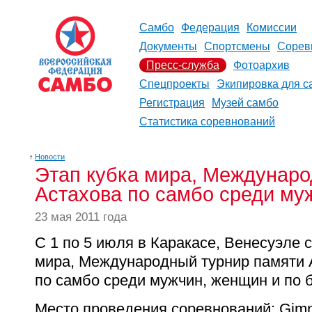
Самбо
Федерация
Комиссии
Документы
Спортсмены
Сорев
Пресс-служба
Фотоархив
Спецпроекты
Экипировка для с
Регистрация
Музей самбо
Статистика соревнований
↑
Новости
Этап кубка мира, Междунаро
Астахова по самбо среди му
23 мая 2011 года
С 1 по 5 июля в Каракасе, Венесуэле 
мира, Международный турнир памяти 
по самбо среди мужчин, женщин и по 
Место проведения соревнований: Gimn