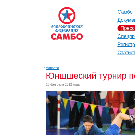
Самбо
Докуме
Пресс
Спецпр
Регист
Статис
↑
Новости
Юнщшеский турнир по
28 февраля 2012 года