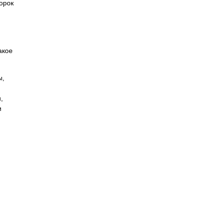
орок
акое
ы,
,
и