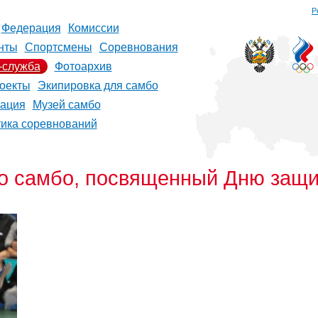
Р
Федерация
Комиссии
нты
Спортсмены
Соревнования
-служба
Фотоархив
оекты
Экипировка для самбо
рация
Музей самбо
тика соревнований
 самбо, посвященный Дню защи