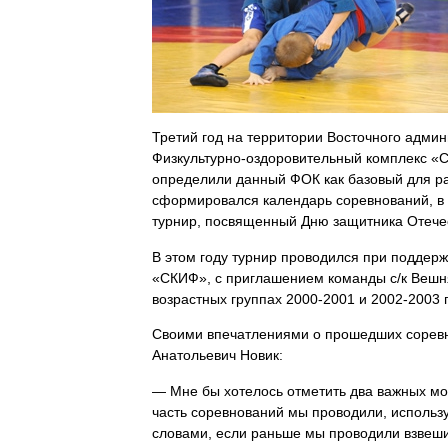
Третий год на территории Восточного админ
Физкультурно-оздоровительный комплекс «
определили данный ФОК как базовый для р
сформировался календарь соревнований, в 
турнир, посвященный Дню защитника Отечес
В этом году турнир проводился при поддер
«СКИФ», с приглашением команды с/к Вешня
возрастных группах
2000-2001
и
2002-2003
г
Своими впечатлениями о прошедших сорев
Анатольевич Новик:
— Мне бы хотелось отметить два важных м
часть соревнований мы проводили, использ
словами, если раньше мы проводили взвеши