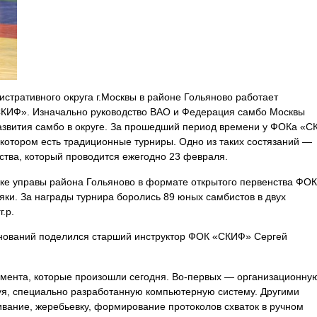
истративного округа г.Москвы в районе Гольяново работает
СКИФ». Изначально руководство ВАО и Федерация самбо Москвы
азвития самбо в округе. За прошедший период времени у ФОКа «
котором есть традиционные турниры. Одно из таких состязаний —
тва, который проводится ежегодно 23 февраля.
жке управы района Гольяново в формате открытого первенства ФОК
ки. За награды турнира боролись 89 юных самбистов в двух
г.р.
нований поделился старший инструктор ФОК «СКИФ» Сергей
омента, которые произошли сегодня. Во-первых — организационну
уя, специально разработанную компьютерную систему. Другими
вание, жеребьевку, формирование протоколов схваток в ручном