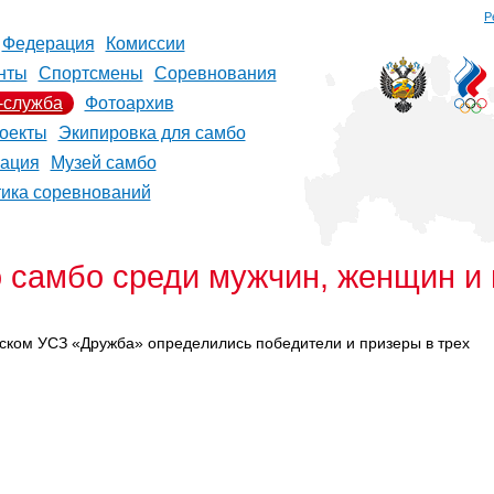
Р
Федерация
Комиссии
нты
Спортсмены
Соревнования
-служба
Фотоархив
оекты
Экипировка для самбо
рация
Музей самбо
тика соревнований
 самбо среди мужчин, женщин и
ском УСЗ «Дружба» определились победители и призеры в трех