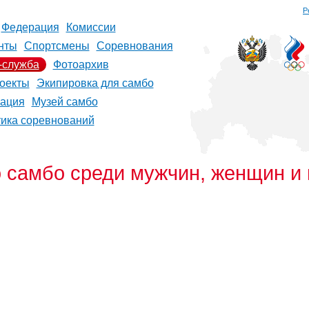
Р
Федерация
Комиссии
нты
Спортсмены
Соревнования
-служба
Фотоархив
оекты
Экипировка для самбо
рация
Музей самбо
тика соревнований
 самбо среди мужчин, женщин и