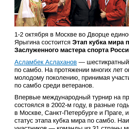
1-2
октября
в Москве во Дворце едино
Ярыгина состоится
Этап кубка мира 
Заслуженного мастера спорта Росси
Асламбек Аслаханов
—
шестикратный
по самбо. На протяжении многих лет 
молодому поколению, принимая участ
по самбо среди ветеранов.
Впервые международный турнир на пр
состоялся в
2002-м
году,
в разные год
в Москве, Санкт-Петербурге и Праге, и
статус этапа кубка мира по самбо. Н
участников — команды из 31 страны м