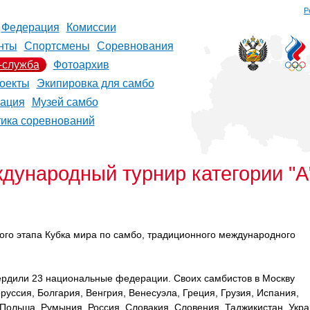
Р
Федерация
Комиссии
нты
Спортсмены
Соревнования
-служба
Фотоархив
оекты
Экипировка для самбо
рация
Музей самбо
тика соревнований
ждународный турнир категории "
ого этапа Кубка мира по самбо, традиционного международного
ердили 23 национальные федерации. Своих самбистов в Москву
уссия, Болгария, Венгрия, Венесуэла, Греция, Грузия, Испания,
 Польша, Румыния, Россия, Словакия, Словения, Таджикистан, Укра